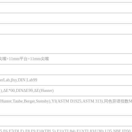
尖嘴+11mm平台+11mm尖嘴
rLab,βxy,DIN Lab99
1),ΔE*00,DINΔE99,ΔE(Hunter)
Hunter,Taube,Berger,Stensby),YI(ASTM D1925,ASTM 313),同色
F5,F6,F7(DLF),F8,F9,F10(TPL5),F11(TL84),F12(TL83/U30),U35,NBF,ID