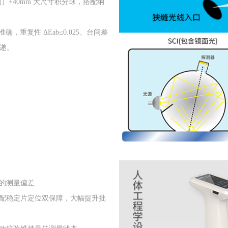
）+40mm 大尺寸积分球，搭配纳
，重复性 ΔEab≤0.025、台间差
传递。
的测量偏差
配稳定片定位双保障，大幅提升批