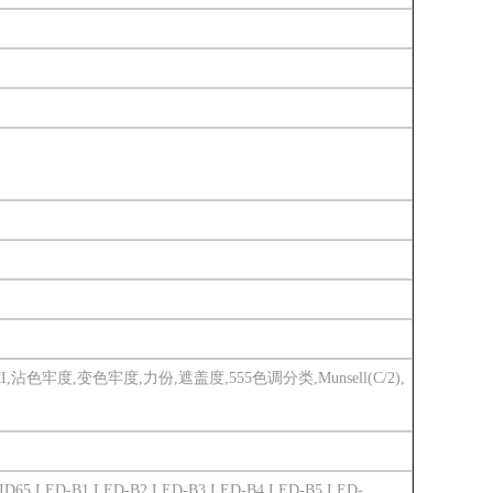
异谱指数MI,沾色牢度,变色牢度,力份,遮盖度,555色调分类,Munsell(C/2),
50,ID65,LED-B1,LED-B2,LED-B3,LED-B4,LED-B5,LED-