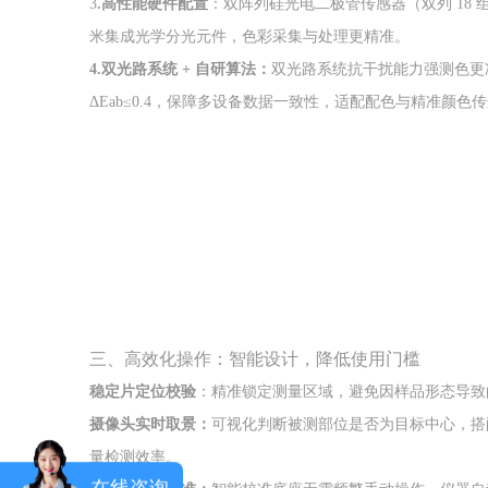
3
.高性能硬件配置
：双阵列硅光电二极管传感器（双列 18 组
米集成光学分光元件，色彩采集与处理更精准。
4.双光路系统 + 自研算法：
双光路系统抗干扰能力强测色更准确
ΔEab≤0.4，保障多设备数据一致性，适配配色与精准颜色
三、高效化操作：智能设计，降低使用门槛
稳定片定位校验
：精准锁定测量区域，避免因样品形态导致
摄像头实时取景：
可视化判断被测部位是否为目标中心，搭
量检测效率。
在线咨询