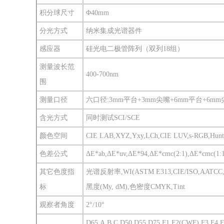
积分球尺寸
Φ40mm
分光方式
纳米集成光谱器件
感应器
硅光电二极管阵列（双列18组）
测量波长范
400-700nm
围
测量口径
六口径:3mm平台+3mm尖嘴+6mm平台+6mm
含光方式
同时测试SCI/SCE
颜色空间
CIE LAB,XYZ,Yxy,LCh,CIE LUV,s-RGB,Hunte
色差公式
ΔE*ab,ΔE*uv,ΔE*94,ΔE*cmc(2:1),ΔE*cmc(1:
其它色度指
光谱反射率,WI(ASTM E313,CIE/ISO,AATCC,
标
黑度(My, dM),色密度CMYK,Tint
观察者角度
2°/10°
D65,A,B,C,D50,D55,D75,F1,F2(CWF),F3,F4,