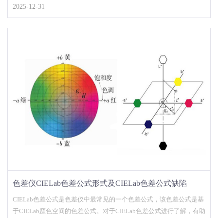
兴趣的朋友不妨了解一下！...
2025-12-31
色差仪CIELab色差公式形式及CIELab色差公式缺陷
CIELab色差公式是色差仪中最常见的一个色差公式，该色差公式是基
于CIELab颜色空间的色差公式。对于CIELab色差公式进行了解，有助