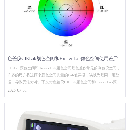
色差仪CIELab颜色空间和Hunter Lab颜色空间使用差异
CIELab颜色空间和Hunter Lab颜色空间是色差仪常见的测色仪空间，
许多的用户将这两个颜色空间测量的Lab值弄混，误以为是同一组数
据，导致无法对标。下文对色差仪CIELab颜色空间和Hunter Lab颜色
空间使用差异做了介绍，以便大家对这两个颜色空间有数了解。...
2026-07-31