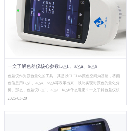
一文了解色差仪核心参数L/△L、a/△a、b/△b
色差仪作为颜色量化的工具，其是以CLELab颜色空间为基础，将颜
色信息用L/△L、a/△a、b/△b等表示出来，以此实现对颜色的量化分
析。那么，色差仪L/△L、a/△a、b/△b什么意思？一文了解色差仪核心
参数L/△L、a/△a、b/△b。...
2026-03-20