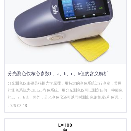
分光测色仪核心参数L、a、b、c、h值的含义解析
分光测色仪主要是根据光学原理，用特定的测色系统进行测定，常用
的测色系统为CIELab彩色系统。用分光测色仪可以测定任何一种颜色
的L、a、b值，另外，分光测色仪还可以同时测出色饱和度c和色调角
h。本文对分光测色仪L、a、b、c、h值的含义做了解析，对测色知识
2026-03-18
感兴趣的朋友不妨了解一下！...