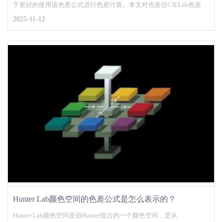
于更好的使用该色差公式进行色差计算。本文对色差仪CIELab色差公
式形式及CIELab色差公式缺陷做了简要介绍。...
2025-11-12
Hunter Lab颜色空间的色差公式是怎么表示的？
Hunter Lab颜色空间是由Hunter提出的一个颜色空间，是从