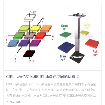
CIELuv颜色空间和CIELab颜色空间的优缺点
CIELuv颜色空间和CIELab颜色空间是颜色量化中常用的两个测色空
间，它们是CIE规定的均匀颜色空间，在进行色差计算式与人眼之间
具有良好的一致性。本文对CIELuv颜色空间和CIELab颜色空间的优
缺点做了介绍。...
2026-01-07