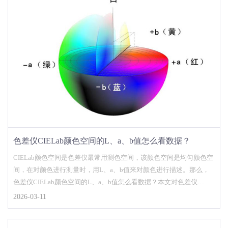
色差仪CIELab颜色空间的L、a、b值怎么看数据？
CIELab颜色空间是色差仪最常用测色空间，该颜色空间是均匀颜色空
间，在对颜色进行测量时，用L、a、b值来对颜色进行描述。那么，
色差仪CIELab颜色空间的L、a、b值怎么看数据？本文对色差仪
CIELab颜色空间的L、a、b值数据做了分析，对此感兴趣的朋友不妨
2026-03-11
了解一下！...