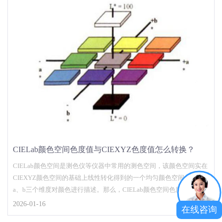
CIELab颜色空间色度值与CIEXYZ色度值怎么转换？
CIELab颜色空间是测色仪等仪器中常用的测色空间，该颜色空间实在
CIEXYZ颜色空间的基础上线性转化得到的一个均匀颜色空间，用L、
a、b三个维度对颜色进行描述。那么，CIELab颜色空间色度值与
CIEXYZ色度值怎么转换？本文为对CIELab颜色空间与CIEXYZ颜色空
2026-01-16
在线咨询
间转换关系做了介绍，对此感兴趣的朋友不妨了解一下！...