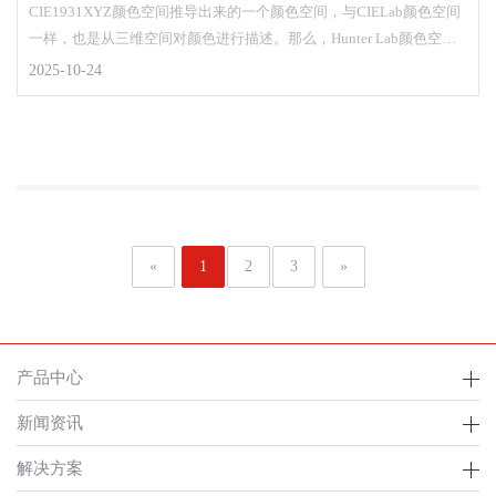
CIE1931XYZ颜色空间推导出来的一个颜色空间，与CIELab颜色空间
一样，也是从三维空间对颜色进行描述。那么，Hunter Lab颜色空间
的色差公式是怎么表示的？下文对此做了介绍。...
2025-10-24
«
1
2
3
»
产品中心
新闻资讯
解决方案