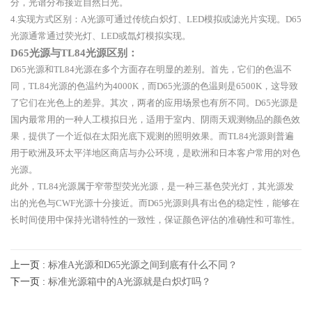
分，光谱分布接近自然日光。
4.实现方式区别：A光源可通过传统白炽灯、LED模拟或滤光片实现。D65
光源通常通过荧光灯、LED或氙灯模拟实现。
D65光源与TL84光源区别：
D65光源和TL84光源在多个方面存在明显的差别。首先，它们的色温不
同，TL84光源的色温约为4000K，而D65光源的色温则是6500K，这导致
了它们在光色上的差异。其次，两者的应用场景也有所不同。D65光源是
国内最常用的一种人工模拟日光，适用于室内、阴雨天观测物品的颜色效
果，提供了一个近似在太阳光底下观测的照明效果。而TL84光源则普遍
用于欧洲及环太平洋地区商店与办公环境，是欧洲和日本客户常用的对色
光源。
此外，TL84光源属于窄带型荧光光源，是一种三基色荧光灯，其光源发
出的光色与CWF光源十分接近。而D65光源则具有出色的稳定性，能够在
长时间使用中保持光谱特性的一致性，保证颜色评估的准确性和可靠性。
上一页 :
标准A光源和D65光源之间到底有什么不同？
下一页 :
标准光源箱中的A光源就是白炽灯吗？