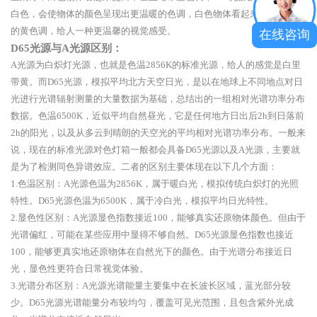
白色，会使物体的颜色呈现出更温暖的色调，白色物体看起来会带有淡淡
的黄色调，给人一种更温馨的视觉感受。
在线咨询
D65光源与A光源区别：
A光源为白炽灯光源，也就是色温2856K的标准光源，给人的感觉是白里
带黄。而D65光源，模拟平均北方天空日光，是以在地球上不同地点对日
光进行光谱辐射测量的大量数据为基础，总结出的一组相对光谱功率分布
数据。色温6500K，近似平均自然昼光，它是任何地方日出后2h到日落前
2h的阳光，以及从多云到晴朗的天空光的平均相对光谱功率分布。一般来
说，现在的标准光源对色灯箱一般都会具备D65光源以及A光源，主要就
是为了检测同色异谱效应。二者的区别主要体现在以下几个方面：
1.色温区别：A光源色温为2856K，属于暖白光，模拟传统白炽灯的光照
特性。D65光源色温为6500K，属于冷白光，模拟平均日光特性。
2.显色性区别：A光源显色指数接近100，能够真实还原物体颜色。但由于
光谱偏红，可能在某些应用中显得不够自然。D65光源显色指数也接近
100，能够更真实地还原物体在自然光下的颜色。由于光谱分布接近日
光，显色性更符合日常视觉体验。
3.光谱分布区别：A光源光谱能量主要集中在长波长区域，蓝光部分较
少。D65光源光谱能量分布较均匀，覆盖可见光范围，且包含紫外光成