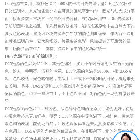
D65光源主要用于模拟色温约6500K的平均日光光谱，是CIE定义的标准
日光照明体。其光谱能量分布在可见光区域平滑均匀，蓝光与红光成分平
衡，接近多数日常场景下的自然日光特征。在实际应用中，D65光源常用
于纺织面料色差检测、印刷品色彩校准等，能精准还原物体在自然光下的
真实色彩表现，避免因环境光源差异导致的颜色判断偏差。作为行业通用
的标准照明条件，它为跨场景、跨设备的色彩一致性提供了可重复的基
准，确保产品在生产、质检、流通环节中的色彩标准统一。
D65光源与D50光源区别：
D65光源的色温为6504K，其光色偏冷，接近中午时分晴朗天空的日光颜
色，给人一种明亮、清爽的感觉。D50光源的色温是5003K，相比D65光
源，色温较低，光色略偏暖，类似于上午或下午稍晚时的日光，看起来更
加柔和。另外，D65光源和D50光源都具有良好的显色性，能准确地还原
物体的颜色。但在一些细节上，由于色温不同，对颜色的呈现会有微妙差
异。
D65光源在高色温下，对蓝色、绿色等冷色调的还原度可能会更好，使这
些颜色看起来更加鲜艳、明亮；D50光源在中等色温下，对红色、黄色等
暖色调的表现可能会更自然，让暖色调物体看起来更具质感和层次感。而
在色调上，D65光源的光色整体偏蓝白色，在其照射下，物体的颜色会稍
显清冷，白色物体看起来更白，甚至略带蓝色调；D50光源的光色则偏黄