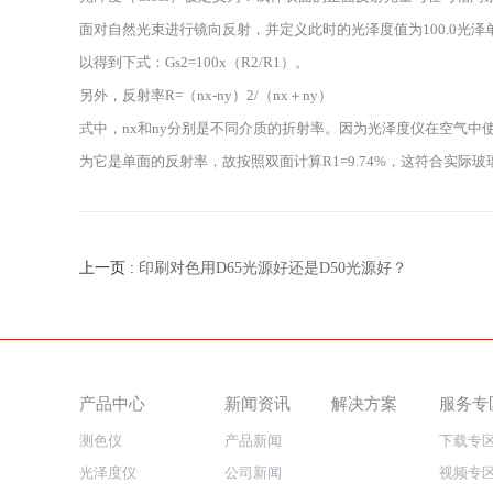
面对自然光束进行镜向反射，并定义此时的光泽度值为100.0光泽
以得到下式：Gs2=100x（R2/R1）。
另外，反射率R=（nx-ny）2/（nx＋ny）
式中，nx和ny分别是不同介质的折射率。因为光泽度仪在空气中使用
为它是单面的反射率，故按照双面计算R1=9.74%，这符合实际玻璃
上一页 :
印刷对色用D65光源好还是D50光源好？
产品中心
新闻资讯
解决方案
服务专
测色仪
产品新闻
下载专
光泽度仪
公司新闻
视频专