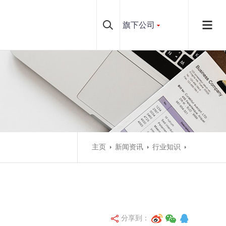
旗下公司
主页
新闻资讯
行业知识
分享到：