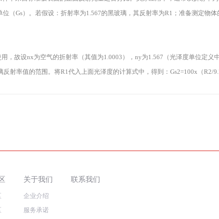
单位（Gs）。若假设：折射率为1.567的黑玻璃，其反射率为R1；准备测定物
，故设nx为空气的折射率（其值为1.0003），ny为1.567（光泽度单位定义
反射率值的范围。将R1代入上面光泽度的计算式中，得到：Gs2=100x（R2/9.
区
关于我们
联系我们
区
企业介绍
区
服务承诺