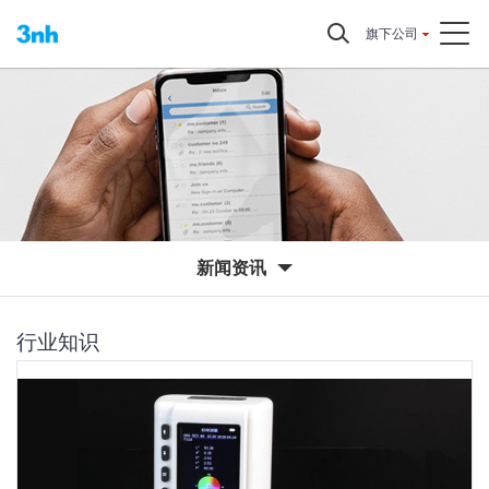
旗下公司
新闻资讯
行业知识