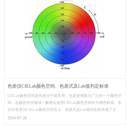
色差仪CIELab颜色空间、色差式及Lab值判定标准
CIELab颜色空间是色差仪​中最常用，也是使用最为广泛的一个颜色空
间，在颜色管控领域一般都会使用CIELab颜色空间作为测色标准。本
文对色差仪CIELab颜色空间含义、色差式及Lab值判定标准做了介
绍，感兴趣的用户不妨了解一下！...
2024-07-26