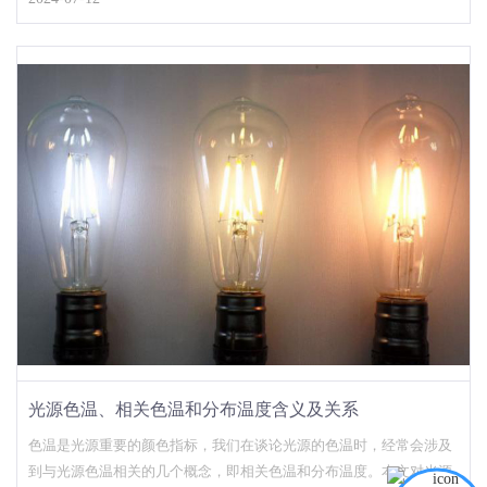
光源色温、相关色温和分布温度含义及关系
色温是光源重要的颜色指标，我们在谈论光源的色温时，经常会涉及
到与光源色温相关的几个概念，即相关色温和分布温度。本文对光源